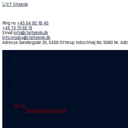
Spring
til
indhold
Ring nu
+45 64 82 18 45
+45 73 70 65 19
Email
info@ctelteknik.dk
info.nraaby@ctelteknik.dk
Adresse
Søndergade 35, 5450 Otterup
Industrivej 8a, 5580 Nr. Aab
Hjem
Kompetencer
Projekter
Sidste nyt
Kontakt
Kontakt os i Otterup
Kontakt os i Nørre Aaby
Om os
Medarbejdere Otterup
Medarbejdere Nørre Aaby
Vores historie
Mere