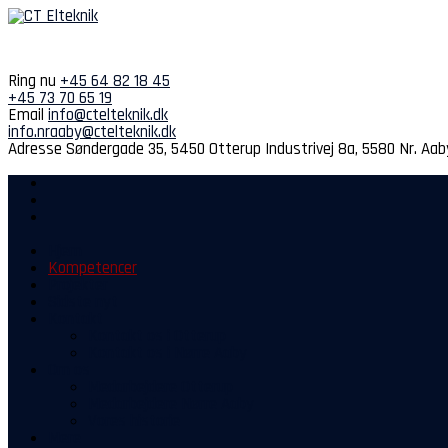
Spring
til
indhold
Ring nu
+45 64 82 18 45
+45 73 70 65 19
Email
info@ctelteknik.dk
info.nraaby@ctelteknik.dk
Adresse
Søndergade 35, 5450 Otterup
Industrivej 8a, 5580 Nr. Aab
Hjem
Kompetencer
Projekter
Sidste nyt
Kontakt
Kontakt os i Otterup
Kontakt os i Nørre Aaby
Om os
Medarbejdere Otterup
Medarbejdere Nørre Aaby
Vores historie
Mere