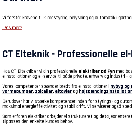
Vi forstår kravene til klimastyring, belysning og automatik i gartne
Læs mere
CT Elteknik - Professionelle e
Hos CT Elteknik er vi din professionelle
elektriker på Fyn
med bas
elinstallationer og el-service til både private, erhverv og industri –
Vores kompetencer spænder bredt fra elinstallationer i
nybyg og 
varmepumper
,
solceller
,
eltavler
og
højspændingsinstallatio
Derudover har vi stærke kompetencer inden for styrings- og aut
maksimal energieffektivitet og stabil drift. Vi servicerer også spe
Som erfaren elektriker arbejder vi struktureret og detaljeorienteret 
tilpasses den enkelte kundes behov.