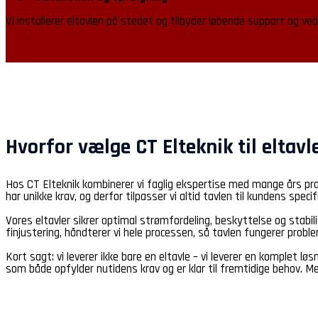
Vi installerer eltavlen på stedet og tilbyder løbende support og vedl
Hvorfor vælge CT Elteknik til eltavl
Hos CT Elteknik kombinerer vi faglig ekspertise med mange års praktis
har unikke krav, og derfor tilpasser vi altid tavlen til kundens spec
Vores eltavler sikrer optimal strømfordeling, beskyttelse og stabili
finjustering, håndterer vi hele processen, så tavlen fungerer proble
Kort sagt: vi leverer ikke bare en eltavle – vi leverer en komplet lø
som både opfylder nutidens krav og er klar til fremtidige behov. Me