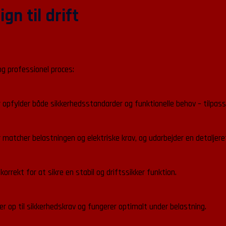
gn til drift
og professionel proces:
 der opfylder både sikkerhedsstandarder og funktionelle behov – tilpas
matcher belastningen og elektriske krav, og udarbejder en detaljeret
rrekt for at sikre en stabil og driftssikker funktion.
er op til sikkerhedskrav og fungerer optimalt under belastning.