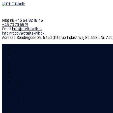
Spring
til
indhold
Ring nu
+45 64 82 18 45
+45 73 70 65 19
Email
info@ctelteknik.dk
info.nraaby@ctelteknik.dk
Adresse
Søndergade 35, 5450 Otterup
Industrivej 8a, 5580 Nr. Aab
Hjem
Kompetencer
Projekter
Sidste nyt
Kontakt
Kontakt os i Otterup
Kontakt os i Nørre Aaby
Om os
Medarbejdere Otterup
Medarbejdere Nørre Aaby
Vores historie
Mere