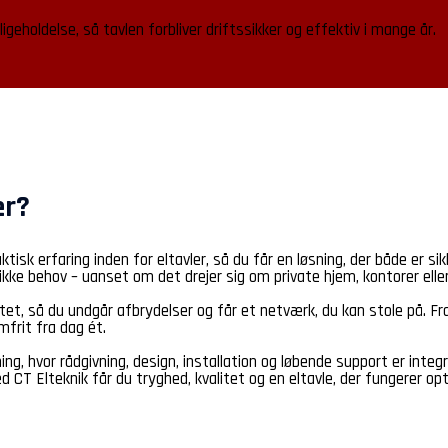
igeholdelse, så tavlen forbliver driftssikker og effektiv i mange år.
er?
k erfaring inden for eltavler, så du får en løsning, der både er sikke
ifikke behov – uanset om det drejer sig om private hjem, kontorer eller
tet, så du undgår afbrydelser og får et netværk, du kan stole på. Fra 
mfrit fra dag ét.
sning, hvor rådgivning, design, installation og løbende support er inte
d CT Elteknik får du tryghed, kvalitet og en eltavle, der fungerer op