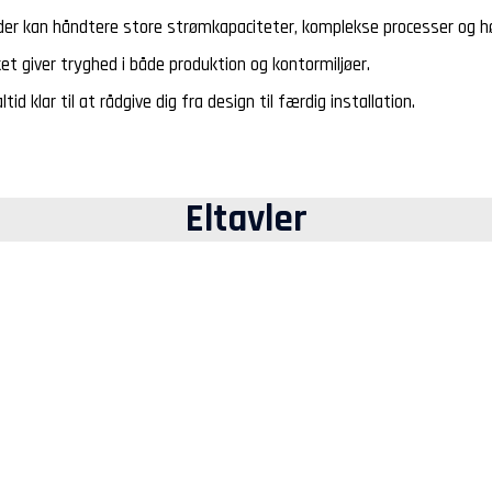
er, der kan håndtere store strømkapaciteter, komplekse processer og høj
lket giver tryghed i både produktion og kontormiljøer.
tid klar til at rådgive dig fra design til færdig installation.
Eltavler