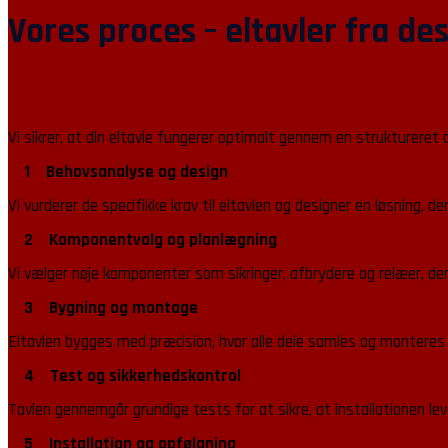
Vores proces – eltavler fra desi
Vi sikrer, at din eltavle fungerer optimalt gennem en struktureret 
1 Behovsanalyse og design
Vi vurderer de specifikke krav til eltavlen og designer en løsning,
2 Komponentvalg og planlægning
Vi vælger nøje komponenter som sikringer, afbrydere og relæer, der 
3 Bygning og montage
Eltavlen bygges med præcision, hvor alle dele samles og monteres ko
4 Test og sikkerhedskontrol
Tavlen gennemgår grundige tests for at sikre, at installationen lev
5 Installation og opfølgning