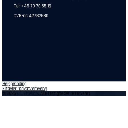
Tel: +45 73 70 65 19
CVR-nr: 42782580
Indlægsnavigation
Højspænding
Eltavler (privat/erhverv)
© 2026
CT Elteknik
. Alle rettigheder reserveret