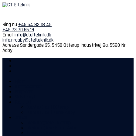
Spring
til
indhold
Ring nu
+45 64 82 18 45
+45 73 70 65 19
Email
info@ctelteknik.dk
info.nraaby@ctelteknik.dk
Adresse
Søndergade 35, 5450 Otterup
Industrivej 8a, 5580 Nr.
Aaby
Hjem
Kompetencer
Projekter
Sidste nyt
Kontakt
Kontakt os i Otterup
Kontakt os i Nørre Aaby
Om os
Medarbejdere Otterup
Medarbejdere Nørre Aaby
Vores historie