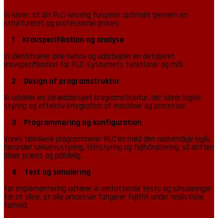
Vi sikrer, at din PLC-løsning fungerer optimalt gennem en
struktureret og professionel proces:
1 Kravspecifikation og analyse
Vi identificerer dine behov og udarbejder en detaljeret
kravspecifikation for PLC-systemets funktioner og mål.
2 Design af programstruktur
Vi udvikler en skræddersyet programstruktur, der sikrer logisk
styring og effektiv integration af maskiner og processer.
3 Programmering og konfiguration
Vores teknikere programmerer PLC’en med den nødvendige logik,
herunder sekvensstyring, tidsstyring og fejlhåndtering, så driften
bliver præcis og pålidelig.
4 Test og simulering
Før implementering udfører vi omfattende tests og simuleringer
for at sikre, at alle processer fungerer fejlfrit under realistiske
forhold.