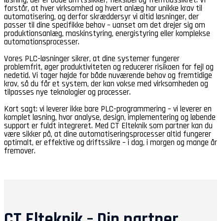
forstår, at hver virksomhed og hvert anlæg har unikke krav til
automatisering, og derfor skræddersyr vi altid løsninger, der
passer til dine specifikke behov – uanset om det drejer sig om
produktionsanlæg, maskinstyring, energistyring eller komplekse
automationsprocesser.
Vores PLC-løsninger sikrer, at dine systemer fungerer
problemfrit, øger produktiviteten og reducerer risikoen for fejl og
nedetid. Vi tager højde for både nuværende behov og fremtidige
krav, så du får et system, der kan vokse med virksomheden og
tilpasses nye teknologier og processer.
Kort sagt: vi leverer ikke bare PLC-programmering – vi leverer en
komplet løsning, hvor analyse, design, implementering og løbende
support er fuldt integreret. Med CT Elteknik som partner kan du
være sikker på, at dine automatiseringsprocesser altid fungerer
optimalt, er effektive og driftssikre – i dag, i morgen og mange år
fremover.
CT Elteknik – Din partner