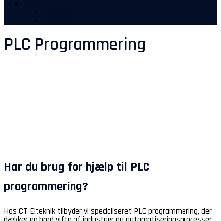
Mere
Stillinger
Manualer
PLC Programmering
Har du brug for hjælp til PLC
programmering?
Hos CT Elteknik tilbyder vi specialiseret PLC programmering, der
dækker en bred vifte af industrier og automatiseringsprocesser.