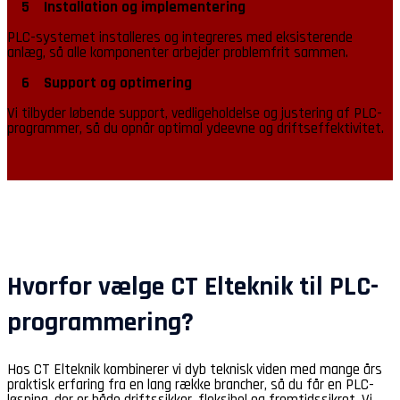
5 Installation og implementering
PLC-systemet installeres og integreres med eksisterende
anlæg, så alle komponenter arbejder problemfrit sammen.
6 Support og optimering
Vi tilbyder løbende support, vedligeholdelse og justering af PLC-
programmer, så du opnår optimal ydeevne og driftseffektivitet.
Hvorfor vælge CT Elteknik til PLC-
programmering?
Hos CT Elteknik kombinerer vi dyb teknisk viden med mange års
praktisk erfaring fra en lang række brancher, så du får en PLC-
løsning, der er både driftssikker, fleksibel og fremtidssikret. Vi