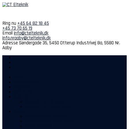
Spring
til
indhold
Ring nu
+45 64 82 18 45
+45 73 70 65 19
Email
info@ctelteknik.dk
info.nraaby@ctelteknik.dk
Adresse
Søndergade 35, 5450 Otterup
Industrivej 8a, 5580 Nr.
Aaby
Hjem
Kompetencer
Projekter
Sidste nyt
Kontakt
Kontakt os i Otterup
Kontakt os i Nørre Aaby
Om os
Medarbejdere Otterup
Medarbejdere Nørre Aaby
Vores historie