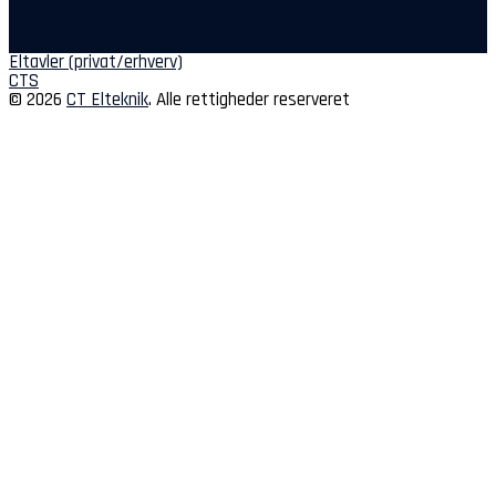
Indlægsnavigation
Eltavler (privat/erhverv)
CTS
© 2026
CT Elteknik
. Alle rettigheder reserveret