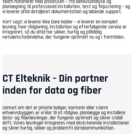
team håndterer hele processen – fra behovsanalyse og
planlægning til professionel installation, test og finjustering – og
vi leverer altid detaljeret dokumentation og løbende support.
Kort sagt: vi leverer ikke bare kabler – vi leverer en komplet
løsning, hvor rådgivning, installation og efterfølgende service er
integreret, så du altid har sikker, hurtig og pålidelig
netværksforbindelse, der fungerer optimalt nu og i fremtiden.
CT Elteknik – Din partner
inden for data og fiber
Uanset om det er private boliger, kontorer eller større
erhvervsbyggeri, er vi klar til at rådgive, planlægge og installere
data- og fiberløsninger, der fungerer optimalt og sikrer stabil
drift. Vores løsninger integreres med eksisterende installationer
og sikrer hurtig, sikker og problemfri datakommunikation.