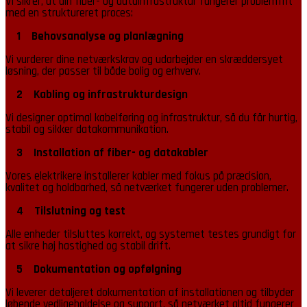
Vi sikrer, at din fiber- og datainfrastruktur fungerer problemfrit
med en struktureret proces:
1 Behovsanalyse og planlægning
Vi vurderer dine netværkskrav og udarbejder en skræddersyet
løsning, der passer til både bolig og erhverv.
2 Kabling og infrastrukturdesign
Vi designer optimal kabelføring og infrastruktur, så du får hurtig,
stabil og sikker datakommunikation.
3 Installation af fiber- og datakabler
Vores elektrikere installerer kabler med fokus på præcision,
kvalitet og holdbarhed, så netværket fungerer uden problemer.
4 Tilslutning og test
Alle enheder tilsluttes korrekt, og systemet testes grundigt for
at sikre høj hastighed og stabil drift.
5 Dokumentation og opfølgning
Vi leverer detaljeret dokumentation af installationen og tilbyder
løbende vedligeholdelse og support, så netværket altid fungerer