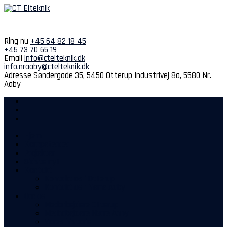
Spring
til
indhold
Ring nu
+45 64 82 18 45
+45 73 70 65 19
Email
info@ctelteknik.dk
info.nraaby@ctelteknik.dk
Adresse
Søndergade 35, 5450 Otterup
Industrivej 8a, 5580 Nr.
Aaby
Hjem
Kompetencer
Projekter
Sidste nyt
Kontakt
Kontakt os i Otterup
Kontakt os i Nørre Aaby
Om os
Medarbejdere Otterup
Medarbejdere Nørre Aaby
Vores historie