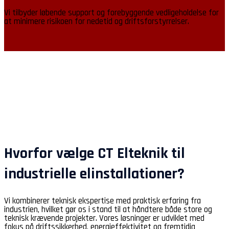
Vi tilbyder løbende support og forebyggende vedligeholdelse for
at minimere risikoen for nedetid og driftsforstyrrelser.
Hvorfor vælge CT Elteknik til
industrielle elinstallationer?
Vi kombinerer teknisk ekspertise med praktisk erfaring fra
industrien, hvilket gør os i stand til at håndtere både store og
teknisk krævende projekter. Vores løsninger er udviklet med
fokus på driftssikkerhed, energieffektivitet og fremtidig