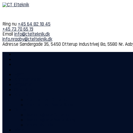
Spring
til
indhold
Ring nu
+45 64 82 18 45
+45 73 70 65 19
Email
info@ctelteknik.dk
info.nraaby@ctelteknik.dk
Adresse
Søndergade 35, 5450 Otterup
Industrivej 8a, 5580 Nr. Aab
Hjem
Kompetencer
Projekter
Sidste nyt
Kontakt
Kontakt os i Otterup
Kontakt os i Nørre Aaby
Om os
Medarbejdere Otterup
Medarbejdere Nørre Aaby
Vores historie
Mere