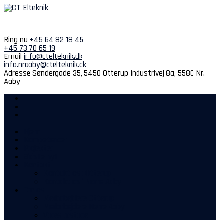
Spring
til
indhold
Ring nu
+45 64 82 18 45
+45 73 70 65 19
Email
info@ctelteknik.dk
info.nraaby@ctelteknik.dk
Adresse
Søndergade 35, 5450 Otterup
Industrivej 8a, 5580 Nr.
Aaby
Hjem
Kompetencer
Projekter
Sidste nyt
Kontakt
Kontakt os i Otterup
Kontakt os i Nørre Aaby
Om os
Medarbejdere Otterup
Medarbejdere Nørre Aaby
Vores historie