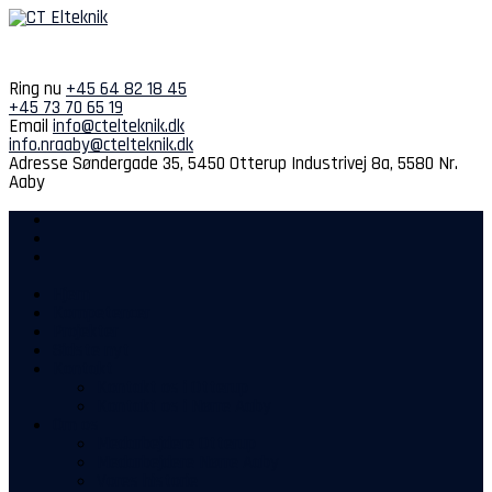
Spring
til
indhold
Ring nu
+45 64 82 18 45
+45 73 70 65 19
Email
info@ctelteknik.dk
info.nraaby@ctelteknik.dk
Adresse
Søndergade 35, 5450 Otterup
Industrivej 8a, 5580 Nr.
Aaby
Hjem
Kompetencer
Projekter
Sidste nyt
Kontakt
Kontakt os i Otterup
Kontakt os i Nørre Aaby
Om os
Medarbejdere Otterup
Medarbejdere Nørre Aaby
Vores historie