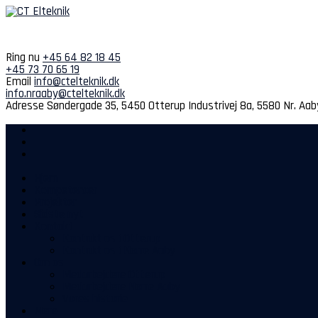
Spring
til
indhold
Ring nu
+45 64 82 18 45
+45 73 70 65 19
Email
info@ctelteknik.dk
info.nraaby@ctelteknik.dk
Adresse
Søndergade 35, 5450 Otterup
Industrivej 8a, 5580 Nr. Aab
Hjem
Kompetencer
Projekter
Sidste nyt
Kontakt
Kontakt os i Otterup
Kontakt os i Nørre Aaby
Om os
Medarbejdere Otterup
Medarbejdere Nørre Aaby
Vores historie
Mere