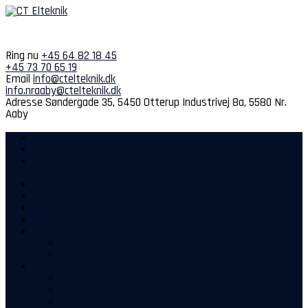
Spring
til
indhold
Ring nu
+45 64 82 18 45
+45 73 70 65 19
Email
info@ctelteknik.dk
info.nraaby@ctelteknik.dk
Adresse
Søndergade 35, 5450 Otterup
Industrivej 8a, 5580 Nr.
Aaby
Hjem
Kompetencer
Projekter
Sidste nyt
Kontakt
Kontakt os i Otterup
Kontakt os i Nørre Aaby
Om os
Medarbejdere Otterup
Medarbejdere Nørre Aaby
Vores historie