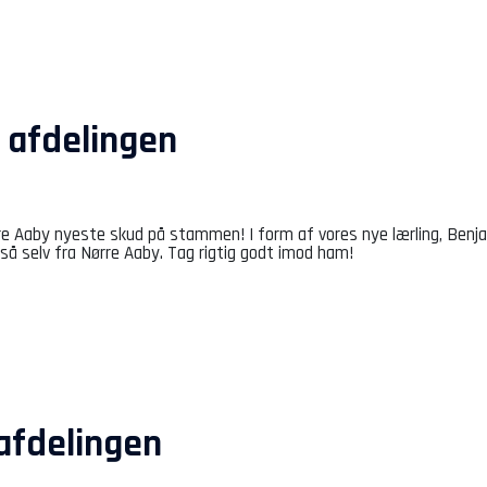
y afdelingen
rre Aaby nyeste skud på stammen! I form af vores nye lærling, Benjam
gså selv fra Nørre Aaby. Tag rigtig godt imod ham!
 afdelingen