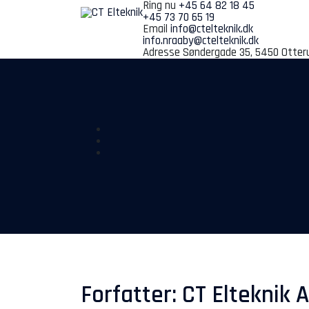
Spring
Ring nu
+45 64 82 18 45
til
+45 73 70 65 19
indhold
Email
info@ctelteknik.dk
info.nraaby@ctelteknik.dk
Adresse
Søndergade 35, 5450 Otter
Forfatter:
CT Elteknik 