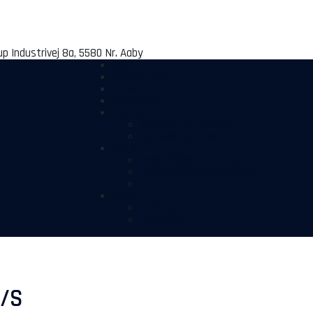
up
Industrivej 8a, 5580 Nr. Aaby
Hjem
Kompetencer
Projekter
Sidste nyt
Kontakt
Kontakt os i Otterup
Kontakt os i Nørre Aaby
Om os
Medarbejdere Otterup
Medarbejdere Nørre Aaby
Vores historie
Mere
Stillinger
Manualer
A/S