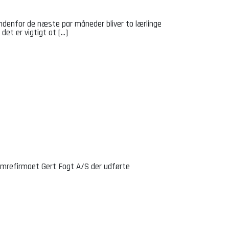
Indenfor de næste par måneder bliver to lærlinge
et er vigtigt at [...]
Tømrefirmaet Gert Fogt A/S der udførte