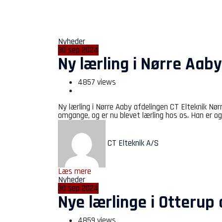
Nyheder
30
sep
2024
Ny lærling i Nørre Aab
4857 views
Ny lærling i Nørre Aaby afdelingen CT Elteknik Nø
omgange, og er nu blevet lærling hos os. Han er o
CT Elteknik A/S
Læs mere
Nyheder
30
sep
2024
Nye lærlinge i Otterup
4859 views