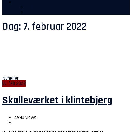
Mere
Stillinger
Manualer
Dag:
7. februar 2022
Nyheder
07
feb
2022
Skalleværket i klintebjerg
4990 views