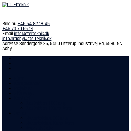
Spring
til
indhold
Ring nu
+45 64 82 18 45
+45 73 70 65 19
Email
info@ctelteknik.dk
info.nraaby@ctelteknik.dk
Adresse
Søndergade 35, 5450 Otterup
Industrivej 8a, 5580 Nr.
Aaby
Hjem
Kompetencer
Projekter
Sidste nyt
Kontakt
Kontakt os i Otterup
Kontakt os i Nørre Aaby
Om os
Medarbejdere Otterup
Medarbejdere Nørre Aaby
Vores historie