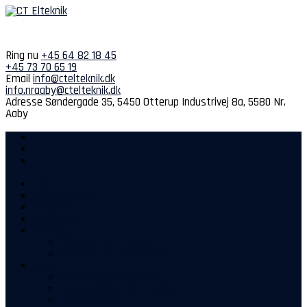
Spring
til
indhold
Ring nu
+45 64 82 18 45
+45 73 70 65 19
Email
info@ctelteknik.dk
info.nraaby@ctelteknik.dk
Adresse
Søndergade 35, 5450 Otterup
Industrivej 8a, 5580 Nr.
Aaby
Hjem
Kompetencer
Projekter
Sidste nyt
Kontakt
Kontakt os i Otterup
Kontakt os i Nørre Aaby
Om os
Medarbejdere Otterup
Medarbejdere Nørre Aaby
Vores historie