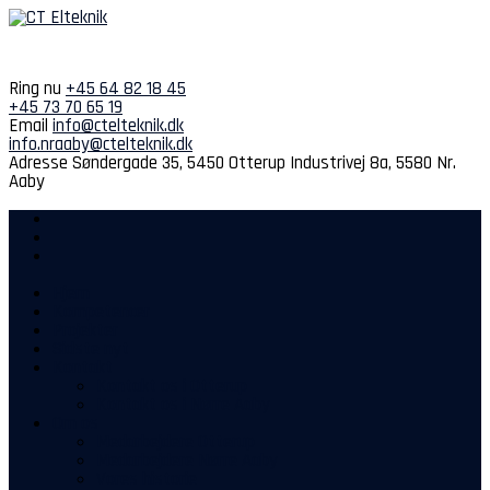
Spring
til
indhold
Ring nu
+45 64 82 18 45
+45 73 70 65 19
Email
info@ctelteknik.dk
info.nraaby@ctelteknik.dk
Adresse
Søndergade 35, 5450 Otterup
Industrivej 8a, 5580 Nr.
Aaby
Hjem
Kompetencer
Projekter
Sidste nyt
Kontakt
Kontakt os i Otterup
Kontakt os i Nørre Aaby
Om os
Medarbejdere Otterup
Medarbejdere Nørre Aaby
Vores historie