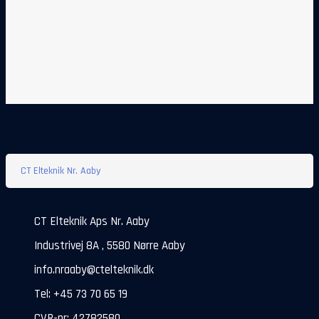
CT Elteknik Nr. Aaby
CT Elteknik Aps Nr. Aaby
Industrivej 8A , 5580 Nørre Aaby
info.nraaby@ctelteknik.dk
Tel: +45 73 70 65 19
CVR-nr: 42782580