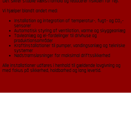
Det sikrer stabile vækstforhold og reducerer risikoen for fejl.
Vi hjælper blandt andet med:
Installation og integration af temperatur-, fugt- og CO₂-
sensorer
Automatisk styring af ventilation, varme og skyggeanlæg
Tavleanlæg og el-fordelinger til drivhuse og
produktionsområder
Kraftinstallationer til pumper, vandingsanlæg og tekniske
systemer
Nødstrømsløsninger for maksimal driftssikkerhed
Alle installationer udføres i henhold til gældende lovgivning og
med fokus på sikkerhed, holdbarhed og lang levetid.