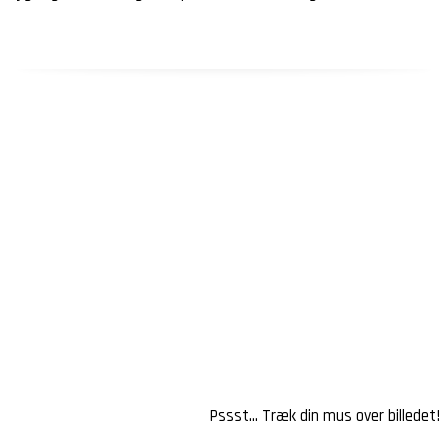
BMS
Pssst… Træk din mus over billedet!