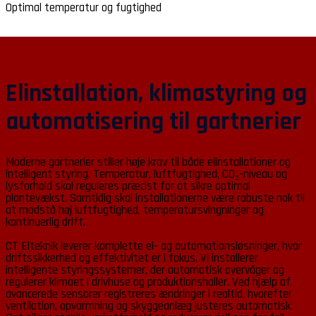
Optimal temperatur og fugtighed
Elinstallation, klimastyring og
automatisering til gartnerier
Moderne gartnerier stiller høje krav til både elinstallationer og
intelligent styring. Temperatur, luftfugtighed, CO₂-niveau og
lysforhold skal reguleres præcist for at sikre optimal
plantevækst. Samtidig skal installationerne være robuste nok til
at modstå høj luftfugtighed, temperatursvingninger og
kontinuerlig drift.
CT Elteknik leverer komplette el- og automationsløsninger, hvor
driftssikkerhed og effektivitet er i fokus. Vi installerer
intelligente styringssystemer, der automatisk overvåger og
regulerer klimaet i drivhuse og produktionshaller. Ved hjælp af
avancerede sensorer registreres ændringer i realtid, hvorefter
ventilation, opvarmning og skyggeanlæg justeres automatisk.