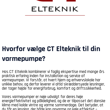
Hvorfor vælge CT Elteknik til din
varmepumpe?
Hos CT Elteknik kombinerer vi faglig ekspertise med mange års
praktisk erfaring inden for installation og service af
varmepumper. Vi forstår, at hvert hjem og erhvervslokale har
unikke behov, og derfor leverer vi altid skræddersyede løsninger,
der tager højde for energiforbrug, komfort og driftssikkerhed.
Vores varmepumper er nøje udvalgt for deres høje
energieffektivitet og pålidelighed, og de er tilpasset det danske
klima med kolde vintre og varme sommerdage. Det betyder, at
du får en løsning, der både kan opvarme og køle effektivt –