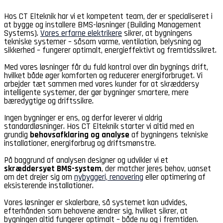
Hos CT Elteknik har vi et kompetent team, der er specialiseret i
at bygge og installere BMS-løsninger (Building Management
Systems).
Vores erfarne elektrikere
sikrer, at bygningens
tekniske systemer – såsom varme, ventilation, belysning og
sikkerhed – fungerer optimalt, energieffektivt og fremtidssikret.
Med vores løsninger får du fuld kontrol over din bygnings drift,
hvilket både øger komforten og reducerer energiforbruget. Vi
arbejder tæt sammen med vores kunder for at skræddersy
intelligente systemer, der gør bygninger smartere, mere
bæredygtige og driftssikre.
Ingen bygninger er ens, og derfor leverer vi aldrig
standardløsninger. Hos CT Elteknik starter vi altid med en
grundig
behovsafklaring og analyse
af bygningens tekniske
installationer, energiforbrug og driftsmønstre.
På baggrund af analysen designer og udvikler vi et
skræddersyet BMS-system
, der matcher jeres behov, uanset
om det drejer sig om
nybyggeri, renovering
eller optimering af
eksisterende installationer.
Vores løsninger er skalerbare, så systemet kan udvides,
efterhånden som behovene ændrer sig, hvilket sikrer, at
bygningen altid fungerer optimalt – både nu og i fremtiden.