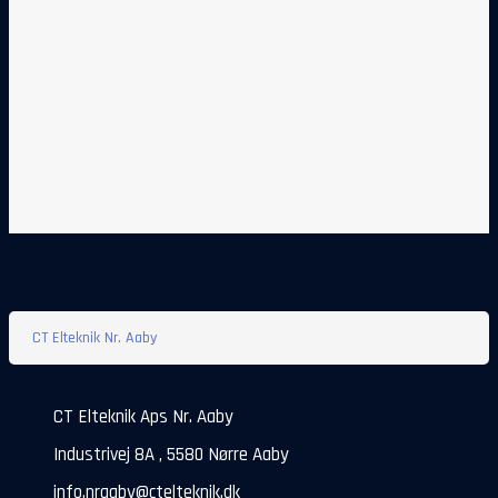
CT Elteknik Nr. Aaby
CT Elteknik Aps Nr. Aaby
Industrivej 8A , 5580 Nørre Aaby
info.nraaby@ctelteknik.dk