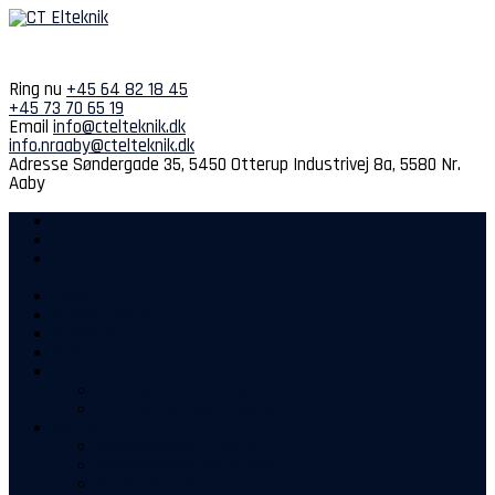
Spring
til
indhold
Ring nu
+45 64 82 18 45
+45 73 70 65 19
Email
info@ctelteknik.dk
info.nraaby@ctelteknik.dk
Adresse
Søndergade 35, 5450 Otterup
Industrivej 8a, 5580 Nr.
Aaby
Hjem
Kompetencer
Projekter
Sidste nyt
Kontakt
Kontakt os i Otterup
Kontakt os i Nørre Aaby
Om os
Medarbejdere Otterup
Medarbejdere Nørre Aaby
Vores historie