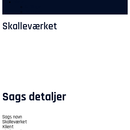
Mere
Stillinger
Manualer
Skalleværket
Sags detaljer
Sags navn
Skalleværket
Klient