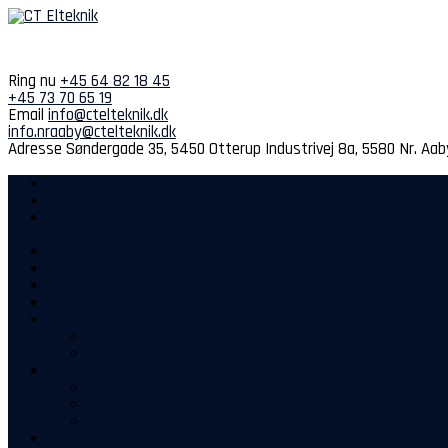
Spring
til
indhold
Ring nu
+45 64 82 18 45
+45 73 70 65 19
Email
info@ctelteknik.dk
info.nraaby@ctelteknik.dk
Adresse
Søndergade 35, 5450 Otterup
Industrivej 8a, 5580 Nr. Aab
Hjem
Kompetencer
Projekter
Sidste nyt
Kontakt
Kontakt os i Otterup
Kontakt os i Nørre Aaby
Om os
Medarbejdere Otterup
Medarbejdere Nørre Aaby
Vores historie
Mere